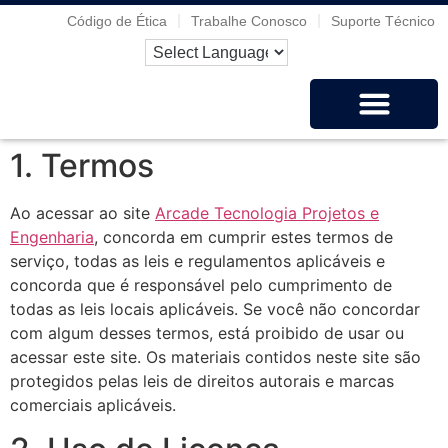
Código de Ética
Trabalhe Conosco
Suporte Técnico
1. Termos
Soluções e Serviços
Quem Somos?
Casos de Sucesso
Atas de Preços
Onde Estamos?
Ao acessar ao site
Arcade Tecnologia Projetos e
Engenharia
, concorda em cumprir estes termos de
serviço, todas as leis e regulamentos aplicáveis ​​e
concorda que é responsável pelo cumprimento de
todas as leis locais aplicáveis. Se você não concordar
com algum desses termos, está proibido de usar ou
acessar este site. Os materiais contidos neste site são
protegidos pelas leis de direitos autorais e marcas
comerciais aplicáveis.